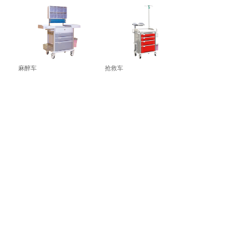
麻醉车
抢救车